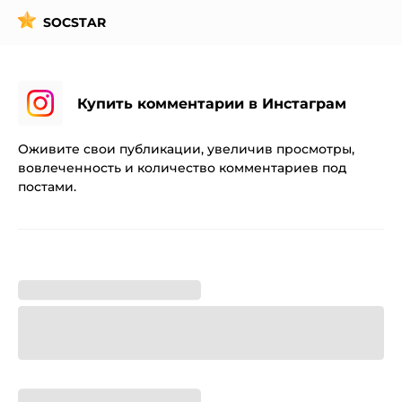
SOCSTAR
Купить комментарии в Инстаграм
Оживите свои публикации, увеличив просмотры,
вовлеченность и количество комментариев под
постами.
Рандомные "RU"
:
2
₽ / 1 шт.
Позитивные "RU"
:
2
₽ / 1 шт.
Нейтральные "RU"
:
2
₽ / 1 шт.
Комментарии для ТV
:
3.5
₽ / 1 шт.