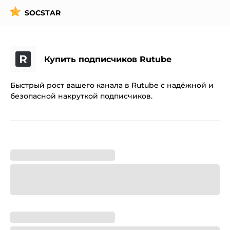
SOCSTAR
Купить подписчиков Rutube
Быстрый рост вашего канала в Rutube с надёжной и
безопасной накруткой подписчиков.
Подписчики "Стандарт"
:
2
₽ / 1 шт.
Подписчики "Премиум"
:
2.5
₽ / 1 шт.
Подписчики "Бизнес"
:
3.5
₽ / 1 шт.