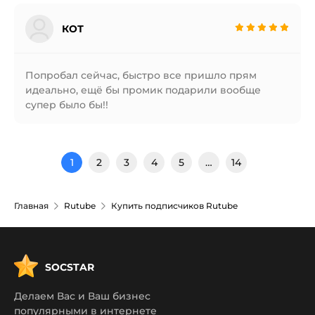
КОТ
Попробал сейчас, быстро все пришло прям
идеально, ещё бы промик подарили вообще
супер было бы!!
1
2
3
4
5
…
14
Главная
Rutube
Купить подписчиков Rutube
SOCSTAR
Делаем Вас и Ваш бизнес
популярными в интернете