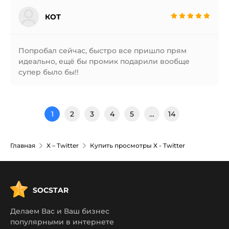
КОТ
Попробал сейчас, быстро все пришло прям
идеально, ещё бы промик подарили вообще
супер было бы!!
1
2
3
4
5
…
14
Главная
X – Twitter
Купить просмотры X - Twitter
SOCSTAR
Делаем Вас и Ваш бизнес
популярными в интернете