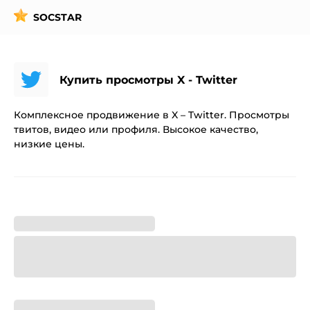
SOCSTAR
Купить просмотры X - Twitter
Комплексное продвижение в X – Twitter. Просмотры
твитов, видео или профиля. Высокое качество,
низкие цены.
Просмотры видео
:
0.1
₽ / 1 шт.
Просмотры профиля
:
0.1
₽ / 1 шт.
Просмотры публикаций
:
0.1
₽ / 1 шт.